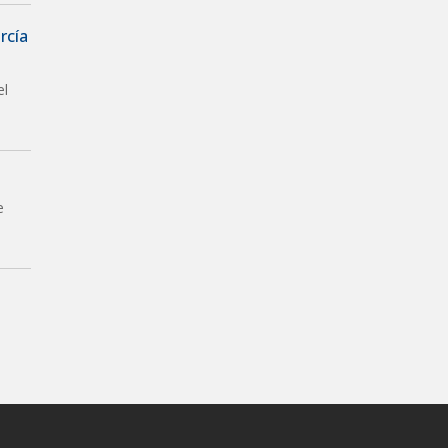
rcía
el
e