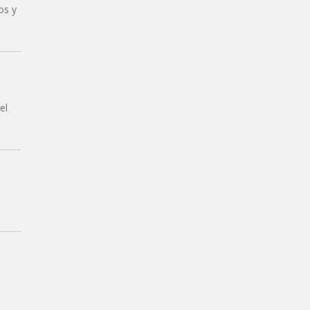
os y
el