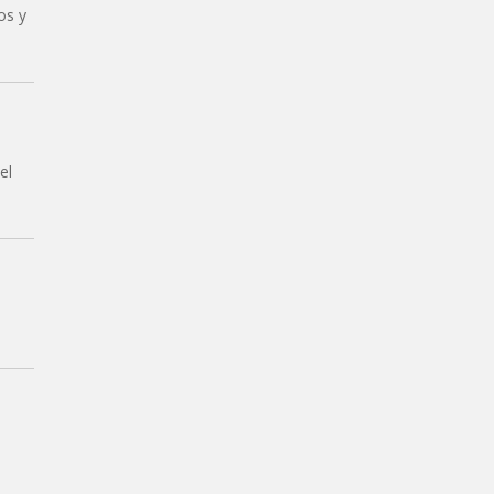
os y
el