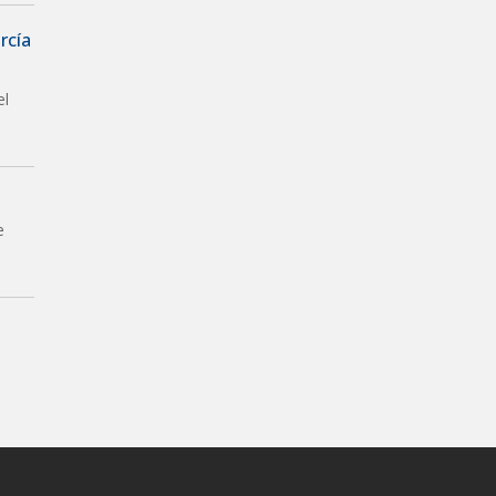
rcía
el
e