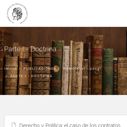
LA ACADEMIA
ACADÉMICOS
Parte I - Doctrina
INSTITUTOS
DICTÁMENES
INICIO
PUBLICACIONES
TOMO XLVI - 2019
PUBLICACIONES
PARTE I - DOCTRINA
CANAL DIGITAL
BIBLIOTECA
Derecho y Política: el caso de los contratos