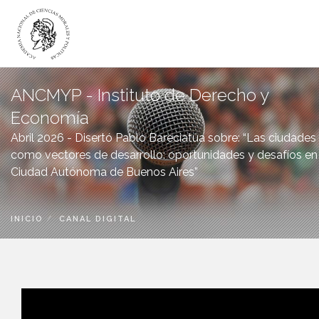
ANCMYP - Instituto de Derecho y
LA ACADEMIA
Economía
ACADÉMICOS
Abril 2026 - Disertó Pablo Bareciatúa sobre: “Las ciudades
INSTITUTOS
como vectores de desarrollo: oportunidades y desafíos en 
DICTÁMENES
Ciudad Autónoma de Buenos Aires”
PUBLICACIONES
CANAL DIGITAL
INICIO
CANAL DIGITAL
BIBLIOTECA