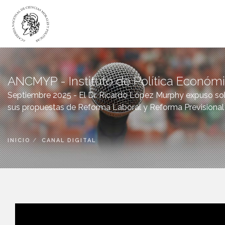
LA ACADEMIA
ANCMYP - Instituto de Política Económ
ACADÉMICOS
Septiembre 2025 - El Dr. Ricardo López Murphy expuso so
INSTITUTOS
sus propuestas de Reforma Laboral y Reforma Previsional
DICTÁMENES
PUBLICACIONES
INICIO
CANAL DIGITAL
CANAL DIGITAL
BIBLIOTECA