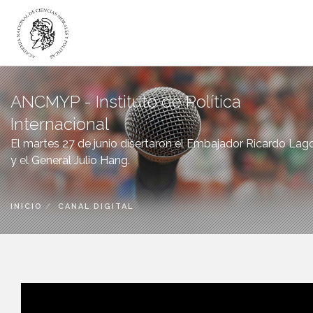
LA ACADEMIA
ANCMYP - Instituto de Política
ACADÉMICOS
Internacional
INSTITUTOS
El martes 27 de junio disertaron el Embajador Ricardo Lago
DICTÁMENES
y el General Julio Hang.
PUBLICACIONES
CANAL DIGITAL
INICIO
CANAL DIGITAL
BIBLIOTECA