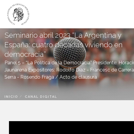
Seminario abril 2023 “La Argentina y
LA ACADEMIA
España: cuatro décadas viviendo en
ACADÉMICOS
democracia”
INSTITUTOS
Panel 5 – “La Política de la Democracia” Presidente: Horaci
DICTÁMENES
Jaunarena Expositores: Rodolfo Díaz - Francesc de Carrer
Serra - Rosendo Fraga / Acto de clausura
PUBLICACIONES
CANAL DIGITAL
BIBLIOTECA
INICIO
CANAL DIGITAL