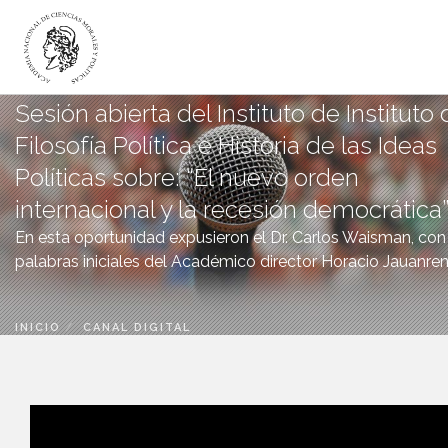
Sesión abierta del Instituto de Instituto
LA ACADEMIA
Filosofía Política e Historia de las Ideas
ACADÉMICOS
Políticas sobre: “El nuevo orden
INSTITUTOS
internacional y la recesión democrática
DICTÁMENES
En esta oportunidad expusieron el Dr. Carlos Waisman, con
PUBLICACIONES
palabras iniciales del Académico director Horacio Jauanren
CANAL DIGITAL
BIBLIOTECA
INICIO
CANAL DIGITAL