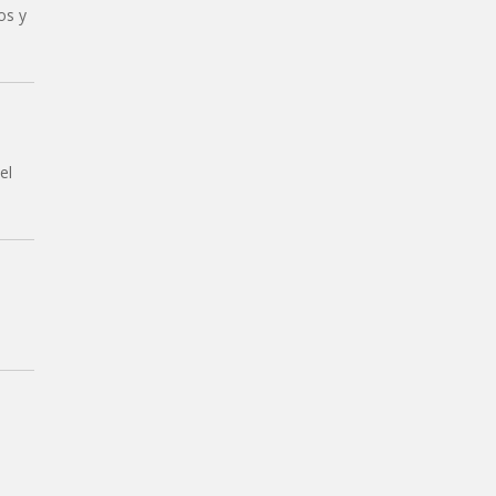
os y
el