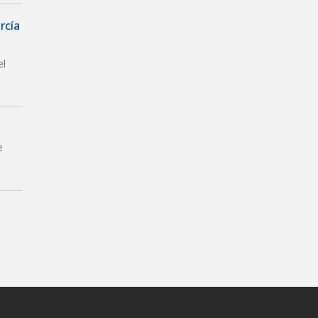
rcía
el
e