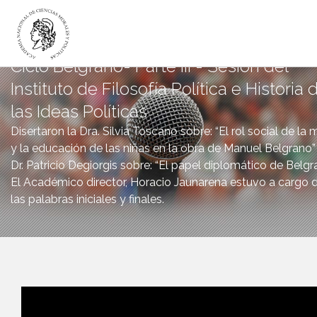
Ciclo Belgrano- Parte III - Sesión del
Instituto de Filosofía Política e Historia 
LA ACADEMIA
las Ideas Políticas
ACADÉMICOS
Disertaron la Dra. Silvia Toscano sobre: “El rol social de la 
INSTITUTOS
y la educación de las niñas en la obra de Manuel Belgrano” 
DICTÁMENES
Dr. Patricio Degiorgis sobre: “El papel diplomático de Belgr
El Académico director, Horacio Jaunarena estuvo a cargo 
PUBLICACIONES
las palabras iniciales y finales.
CANAL DIGITAL
BIBLIOTECA
INICIO
CANAL DIGITAL