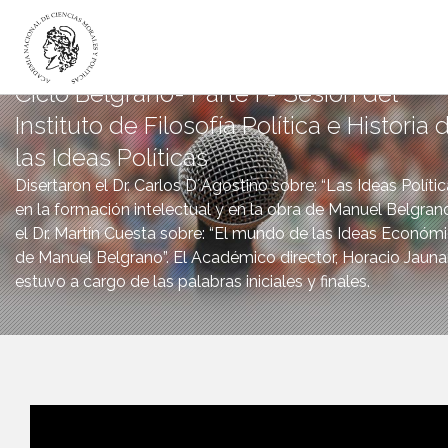
Ciclo Belgrano- Parte I - Sesión del
Instituto de Filosofía Política e Historia 
LA ACADEMIA
las Ideas Políticas
ACADÉMICOS
Disertaron el Dr. Carlos D´Agostino sobre: “Las Ideas Políti
INSTITUTOS
en la formación intelectual y en la obra de Manuel Belgran
DICTÁMENES
el Dr. Martín Cuesta sobre: “El mundo de las Ideas Económ
de Manuel Belgrano”. El Académico director, Horacio Jaun
PUBLICACIONES
estuvo a cargo de las palabras iniciales y finales.
CANAL DIGITAL
BIBLIOTECA
INICIO
CANAL DIGITAL