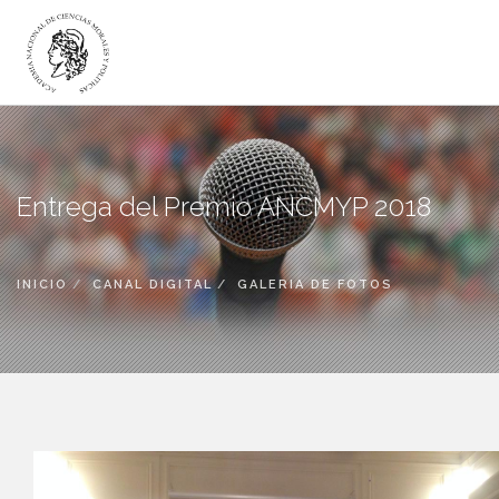
LA ACADEMIA
ACADÉMICOS
Entrega del Premio ANCMYP 2018
INSTITUTOS
DICTÁMENES
PUBLICACIONES
INICIO
CANAL DIGITAL
GALERIA DE FOTOS
CANAL DIGITAL
BIBLIOTECA